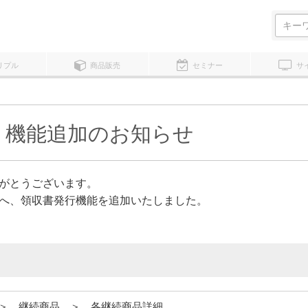
検
索:
リプル
商品販売
セミナー
サ
」機能追加のお知らせ
がとうございます。
へ、領収書発行機能を追加いたしました。
＞ 継続商品 ＞ 各継続商品詳細