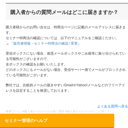
購入者からの質問メールはどこに届きますか？
購入者様からのお問い合せは、特商法ページに記載のメールアドレスに届きま
す。
セミナー特商法の確認については、以下のマニュアルをご確認ください。
→ 「
販売者情報・セミナー特商法の確認 / 変更
」
受信ボックスにない場合、迷惑メールボックスやごみ箱等に振り分けられてい
る可能性がございますので、
全ボックスの確認をお願いいたします。
どのボックスにもメールがない場合、受信サーバー側でメールがブロックされ
ている可能性がございます。
弊社では、比較的メールの届きやすいGmailやYahoo!メールなどのフリーアド
レスを設定することを推奨しております。
よくある質問へ戻る
検索ワード / #購入者からのメールが届く場所 #購入者からのメールどこに届く？