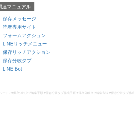
保存メッセージ
読者専用サイト
フォームアクション
LINEリッチメニュー
保存リッチアクション
保存分岐タブ
LINE Bot
ワード / #保存分岐タブ編集手順 #保存分岐タブ作成手順 #保存分岐タブ編集方法 #保存分岐タブ作
Copyright
2026 EXPA All Rights Reserved.