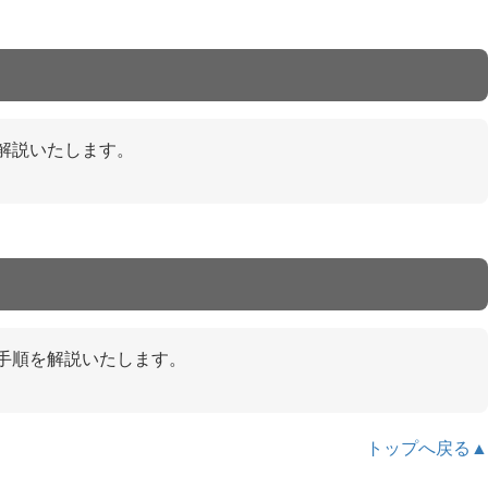
解説いたします。
手順を解説いたします。
トップへ戻る▲