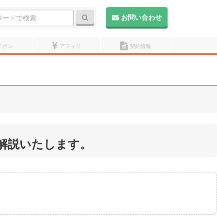
検索
お問い合わせ
イポン
アフィリ
契約情報
解説いたします。