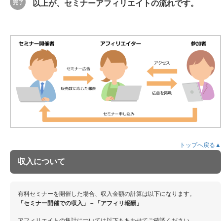
以上が、セミナーアフィリエイトの流れです。
セミナー開催までの流れ
販売者情報の登録
セミナー新規開催
自動通知の設定
募集ページの自動生成
インボイス登録番号について
セミナー全体設定
セミナー
セミナー新規開催
セミナー一覧の確認
開催スケジュール
グループの作成 / 編集
管理
参加者管理・検索
トップへ戻る▲
講師管理
収入について
会場管理
データ
セミナー売上
有料セミナーを開催した場合、収入金額の計算は以下になります。
その他
「セミナー開催での収入」－「アフィリ報酬」
販売者情報・セミナー特商法の確認 / 変更
販売に関わる手数料について
アフィリエイトの集計については以下もあわせてご確認ください。