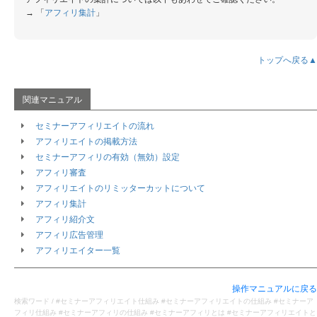
→ 「
アフィリ集計
」
セミナー個別設定
セミナー設定
セミナー設定（概要）
トップへ戻る▲
セミナー設定（セミナー情報）
セミナー設定（募集ページ）
セミナー設定（決済・通知）
セミナー設定（購入者操作）
セミナーアフィリエイトの流れ
募集ページ編集（ノーコード編集）
セミナーの複製
アフィリエイトの掲載方法
セミナーの削除
セミナーアフィリの有効（無効）設定
アフィリ審査
日程一覧（詳細）
日程一覧（概要）
アフィリエイトのリミッターカットについて
日程一覧（日程詳細）
アフィリ集計
日程の追加
アフィリ紹介文
日程削除
アフィリ広告管理
日程一覧（参加者）
アフィリエイター一覧
日程一覧（参加者確認）
出欠確認 / 参加状態の変更
参加者名簿
操作マニュアルに戻る
参加者申込キャンセル
検索ワード / #セミナーアフィリエイト仕組み #セミナーアフィリエイトの仕組み #セミナーア
フィリ仕組み #セミナーアフィリの仕組み #セミナーアフィリとは #セミナーアフィリエイトと
参加者への一括連絡