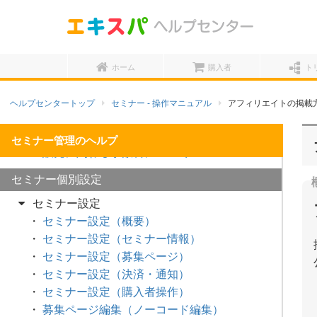
参加者管理・検索
講師管理
会場管理
ホーム
購入者
ト
データ
セミナー売上
ヘルプセンタートップ
セミナー - 操作マニュアル
アフィリエイトの掲載
その他
販売者情報・セミナー特商法の確認 / 変更
販売に関わる手数料について
セミナー個別設定
セミナー設定
セミナー設定（概要）
セミナー設定（セミナー情報）
セミナー設定（募集ページ）
セミナー設定（決済・通知）
セミナー設定（購入者操作）
募集ページ編集（ノーコード編集）