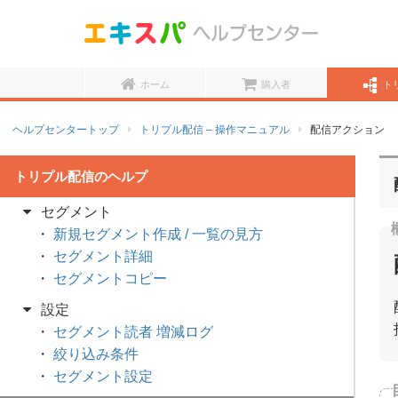
送信名・アイコン管理
設定
LINE連携設定
LINE管理者設定
ホーム
購入者
ト
LINEアカウント登録済み友だちをエキスパに
表示させる方法
ヘルプセンタートップ
トリプル配信 – 操作マニュアル
配信アクション
顧客データベース設定
セグメント設定
セグメント
新規セグメント作成 / 一覧の見方
セグメント詳細
セグメントコピー
設定
セグメント読者 増減ログ
絞り込み条件
セグメント設定