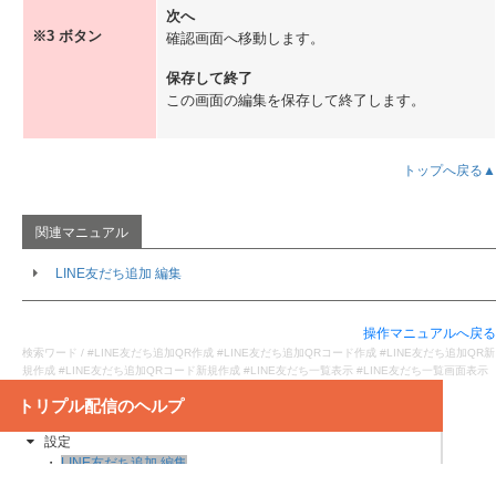
ステップ配信（新規作成 / 一覧）
次へ
ステップの配信条件について
※3 ボタン
確認画面へ移動します。
ステップ配信追加時の注意点【重要】
置換文字（取得情報 / 差込み文章 / 日付 ）
保存して終了
テスト配信
この画面の編集を保存して終了します。
配信ページ
配信先絞り込み
LINEメッセージの種類
トップへ戻る▲
ショートメールのエラー管理
アクション設定
フォームアクション
クリックアクション
LINE友だち追加 編集
配信アクション
アクションフロー
新規LINE友だち追加設定
操作マニュアルへ戻る
検索ワード / #LINE友だち追加QR作成 #LINE友だち追加QRコード作成 #LINE友だち追加QR新
LINE友だち追加
規作成 #LINE友だち追加QRコード新規作成 #LINE友だち一覧表示 #LINE友だち一覧画面表示
新規LINE友だち追加作成 / 一覧の見方
LINE友だち追加 詳細の見方
設定
LINE友だち追加 編集