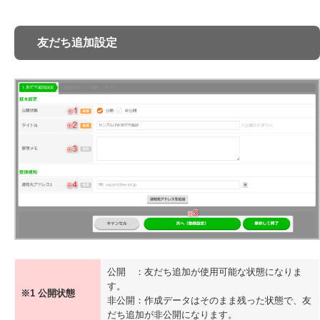
全読者検索
全体ブラックリスト
専用ドメイン
友だち追加設定
専用ドメインの追加
メールアドレス
追加 / 編集 / 削除
外部連携
転送設定
専用ドメインメールアドレスの送受信
共通設定
配信プラン
プランのアップグレード / ダウングレード
超過配信設定について
送信者アドレス管理
顧客データベース設定
顧客データベース
新規セグメント作成 / 一覧の見方
個別トーク
公開 ：友だち追加が使用可能な状態になりま
す。
シナリオ構築
※1 公開状態
非公開：作成データはそのまま残った状態で、友
保存メッセージ
だち追加が非公開になります。
新規作成