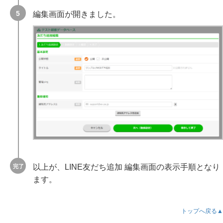
編集画面が開きました。
スタートガイド
テキスト版
マニュアルの活用方法
トリプル配信 スタートガイド（初期設定～基本操作）
メール 到達率に関する重要な「考え」と「設定」
以上が、LINE友だち追加 編集画面の表示手順となり
トリプル配信全体設定
ます。
顧客データベース
顧客データベース作成 / 一覧の確認
トップへ戻る▲
全顧客データベース