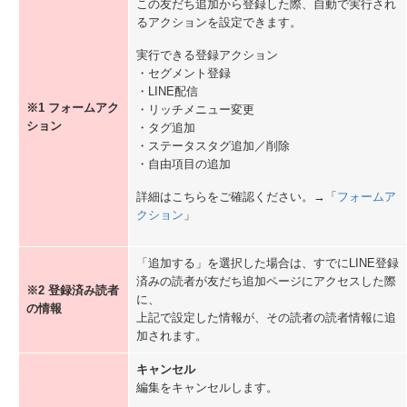
HTMLメールテンプレート
この友だち追加から登録した際、自動で実行され
ページテンプレート
るアクションを設定できます。
送信名・アイコン管理
実行できる登録アクション
設定
・セグメント登録
LINE連携設定
・LINE配信
LINE管理者設定
※1 フォームアク
・リッチメニュー変更
LINEアカウント登録済み友だちをエキスパに表示させる方法
ション
・タグ追加
顧客データベース設定
・ステータスタグ追加／削除
セグメント設定
・自由項目の追加
セグメント
詳細はこちらをご確認ください。→「
フォームア
新規セグメント作成 / 一覧の見方
クション
」
セグメント詳細
セグメントコピー
「追加する」を選択した場合は、すでにLINE登録
設定
済みの読者が友だち追加ページにアクセスした際
セグメント読者 増減ログ
※2 登録済み読者
に、
絞り込み条件
の情報
上記で設定した情報が、その読者の読者情報に追
セグメント設定
加されます。
配信 / アクション設定
キャンセル
配信設定
編集をキャンセルします。
一括配信（新規作成 / 一覧）