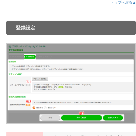
トップへ戻る▲
読者一括削除
ブラックリスト
読者リスト
検索方法
一覧の見方/編集
登録設定
個別読者リストの見方/編集
読者増減ログ
配信対象から除外される仕組みについて
追加機能
LINEセミナー機能
LINEセミナー新規開催
セミナー 一覧
日程一覧
セミナー設定
自動通知
保存管理
タグ管理
自由項目
差込み文章
配信条件
配信条件の作成手順
配信条件のグループ作成 / 編集