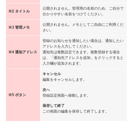
グループ作成 / 編集
公開されません。管理用の名前のため、ご自分で
読者専用サイト
※2 タイトル
分かりやすい名前をつけてください。
新規作成 / 一覧
ページ編集
公開されません。メモとしてご自由にご利用くだ
グループ作成 / 編集
※3 管理メモ
さい。
LINEリッチメニュー
LINEリッチメニュー概要 / アクションの種類
登録のお知らせを通知したい場合は、通知したい
作成 / 編集
アドレスを入力してください。
表示方法
※4 通知アドレス
通知先は複数設定できます。複数登録する場合
保存リッチアクション
新規作成 / 編集
は、「通知先アドレスを追加」をクリックすると
グループ作成 / 編集
入力欄が追加されます。
保存分岐タブ
設定 / 編集
キャンセル
グループ作成 / 編集
編集をキャンセルします。
LINE Bot
次へ
新規作成
※5 ボタン
編集 / 複製 / 削除
登録設定画面へ移動します。
読者管理
保存して終了
新規LINE友だち追加作成 / 一覧の見方
この画面の編集を保存して終了します。
新規登録フォーム作成 / 一覧の見方
一括登録/削除
読者登録・更新