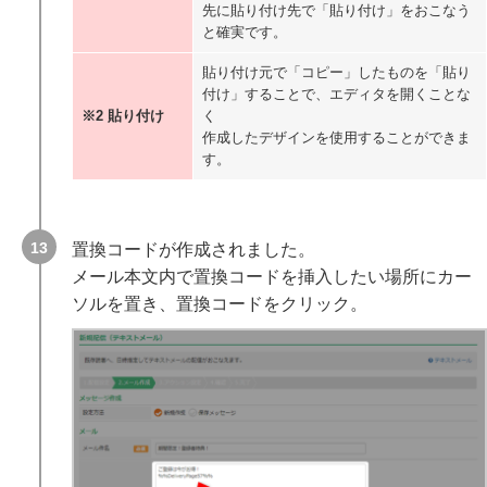
テキスト版
先に貼り付け先で「貼り付け」をおこなう
マニュアルの活用方法
と確実です。
トリプル配信 スタートガイド（初期設定～基本操作）
メール 到達率に関する重要な「考え」と「設定」
貼り付け元で「コピー」したものを「貼り
付け」することで、エディタを開くことな
トリプル配信全体設定
※2 貼り付け
く
作成したデザインを使用することができま
顧客データベース
す。
顧客データベース作成 / 一覧の確認
全顧客データベース
全読者検索
全体ブラックリスト
置換コードが作成されました。
専用ドメイン
メール本文内で置換コードを挿入したい場所にカー
専用ドメインの追加
ソルを置き、置換コードをクリック。
メールアドレス
追加 / 編集 / 削除
外部連携
転送設定
専用ドメインメールアドレスの送受信
共通設定
配信プラン
プランのアップグレード / ダウングレード
超過配信設定について