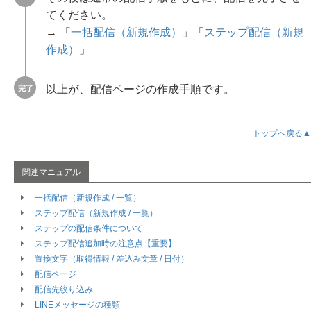
セミナー設定
てください。
自動通知
→ 「
一括配信（新規作成）
」「
ステップ配信（新規
保存管理
作成）
」
タグ管理
自由項目
差込み文章
以上が、配信ページの作成手順です。
配信条件
配信条件の作成手順
配信条件のグループ作成 / 編集
トップへ戻る▲
HTMLメールテンプレート
ページテンプレート
送信名・アイコン管理
設定
LINE連携設定
一括配信（新規作成 / 一覧）
LINE管理者設定
ステップ配信（新規作成 / 一覧）
LINEアカウント登録済み友だちをエキスパに表示させる方法
ステップの配信条件について
顧客データベース設定
ステップ配信追加時の注意点【重要】
セグメント設定
置換文字（取得情報 / 差込み文章 / 日付）
配信ページ
セグメント
配信先絞り込み
新規セグメント作成 / 一覧の見方
LINEメッセージの種類
セグメント詳細