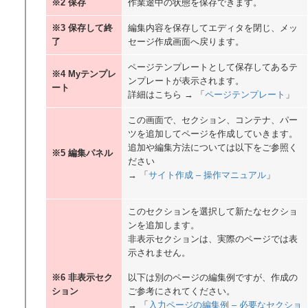
※2 保存
作業途中の状態を保存できます。
※3 保存して終
編集内容を保存してエディタを閉じ、メッ
了
セージ作成画面へ戻ります。
ページテンプレートとして保存してあるテ
※4 Myテンプレ
ンプレートが表示されます。
ート
詳細はこちら → 「
ページテンプレート
」
この画面で、セクション、コンテナ、パー
ツを追加してページを作成していきます。
追加や編集方法については以下をご参照く
※5 編集パネル
ださい
→ 「
サイト作成 – 操作マニュアル
」
このセクションを選択して新たなセクショ
ンを追加します。
非表示セクションは、実際のページでは表
示されません。
※6 非表示セク
以下は別のページの編集例ですが、作成の
ション
ご参考にされてください。
→ 「
入力ページの編集例 – 必要なセクショ