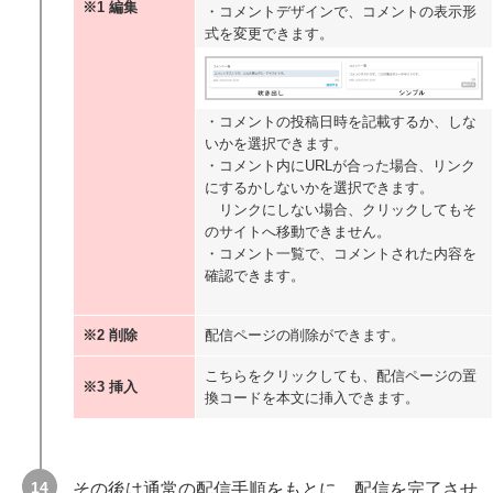
設定 / 編集
※1 編集
・コメントデザインで、コメントの表示形
グループ作成 / 編集
式を変更できます。
LINE Bot
新規作成
編集 / 複製 / 削除
読者管理
・コメントの投稿日時を記載するか、しな
新規LINE友だち追加作成 / 一覧の見方
いかを選択できます。
新規登録フォーム作成 / 一覧の見方
・コメント内にURLが合った場合、リンク
一括登録/削除
にするかしないかを選択できます。
読者登録・更新
リンクにしない場合、クリックしてもそ
読者一括削除
のサイトへ移動できません。
ブラックリスト
・コメント一覧で、コメントされた内容を
読者リスト
確認できます。
検索方法
一覧の見方/編集
個別読者リストの見方/編集
※2 削除
配信ページの削除ができます。
読者増減ログ
配信対象から除外される仕組みについて
こちらをクリックしても、配信ページの置
※3 挿入
換コードを本文に挿入できます。
追加機能
LINEセミナー機能
LINEセミナー新規開催
セミナー 一覧
その後は通常の配信手順をもとに、配信を完了させ
日程一覧