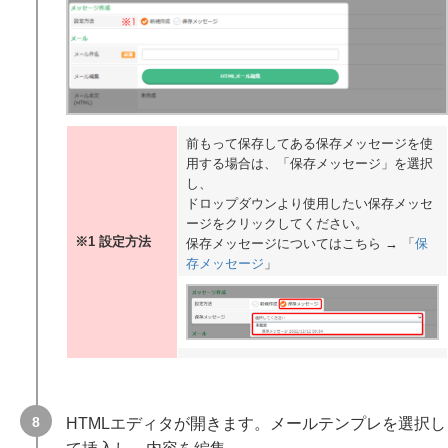
前もって保存してある保存メッセージを使
用する場合は、「保存メッセージ」を選択
し、
ドロップダウンより使用したい保存メッセ
ージをクリックしてください。
※1 設定方法
保存メッセージについてはこちら → 「
保
存メッセージ
」
HTMLエディタが開きます。メールテンプレを選択し