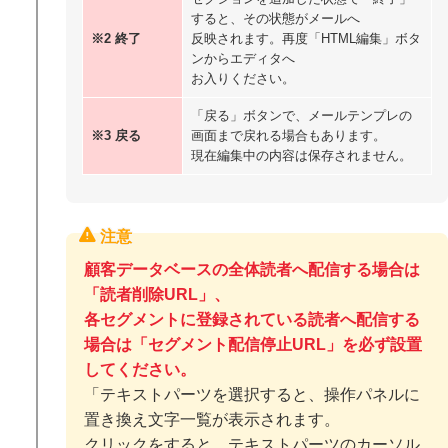
すると、その状態がメールへ
※2 終了
反映されます。再度「HTML編集」ボタ
ンからエディタへ
お入りください。
「戻る」ボタンで、メールテンプレの
※3 戻る
画面まで戻れる場合もあります。
現在編集中の内容は保存されません。
顧客データベースの全体読者へ配信する場合は
「読者削除URL」、
各セグメントに登録されている読者へ配信する
場合は「セグメント配信停止URL」を必ず設置
してください。
「テキストパーツを選択すると、操作パネルに
置き換え文字一覧が表示されます。
クリックをすると、テキストパーツのカーソル