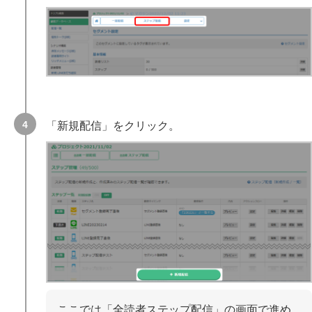
「新規配信」をクリック。
ここでは「全読者ステップ配信」の画面で進め