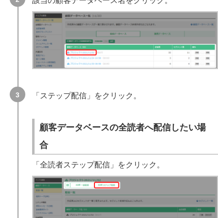
該当の顧客データベース名をクリック。
「ステップ配信」をクリック。
顧客データベースの全読者へ配信したい場
合
「全読者ステップ配信」をクリック。