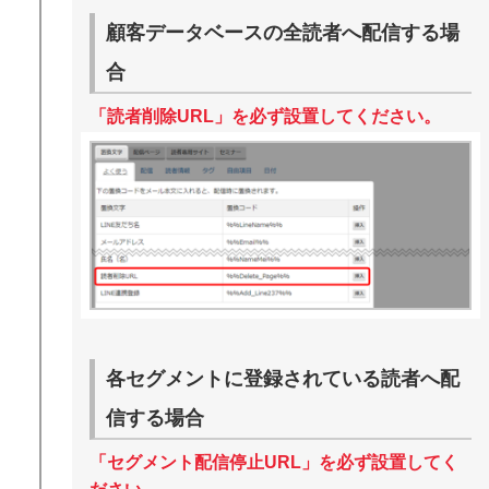
顧客データベースの全読者へ配信する場
合
「読者削除URL」を必ず設置してください。
各セグメントに登録されている読者へ配
信する場合
「セグメント配信停止URL」を必ず設置してく