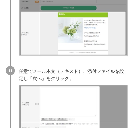
任意でメール本文（テキスト）、添付ファイルを設
定し「次へ」をクリック。