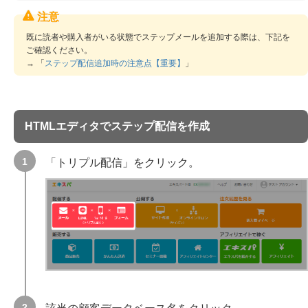
既に読者や購入者がいる状態でステップメールを追加する際は、下記を
ご確認ください。
→ 「
ステップ配信追加時の注意点【重要】
」
HTMLエディタでステップ配信を作成
「トリプル配信」をクリック。